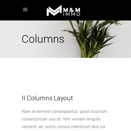
Columns
II Columns Layout
Nam ei eirmod consequuntur, quod nostrum
consectetuer usu ut. Vim veniam singulis
senserit an, sumo consul mentitum duo ea.