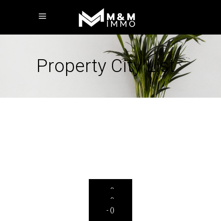
Property City List
-
()
-
()
-
()