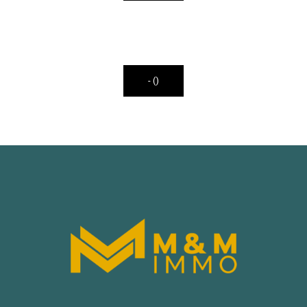
-
-
-
-
()
()
()
()
-
-
-
-
-
()
()
()
()
()