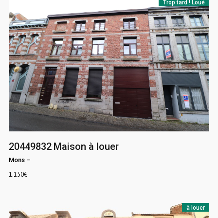
Trop tard ! Loué
20449832
Maison à louer
Mons
–
1.150
€
à louer