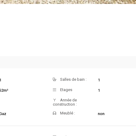
Salles de bain :
1
1
Etages
52m²
1
Année de
construction :
Meublé :
Gaz
non