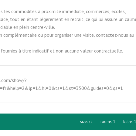
es les commodités à proximité immédiate, commerces, écoles,
ace, tout en étant légèrement en retrait, ce qui lui assure un calm
iable en plein centre-ville.
n complémentaire ou pour organiser une visite, contactez-nous au
fournies à titre indicatif et non aucune valeur contractuelle.
t.com/show/?
g=fr&help=2&lp=1&hl=0&ts=1&st=3500&guides=0&qs=1
size:
52
rooms:
1
baths: