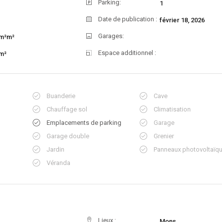
Parking:
1
Date de publication :
février 18, 2026
Garages:
m²m²
Espace additionnel :
m²
Buanderie
Cave
Chauffage sol
Climatisation
Emplacements de parking
Garage
Garage double
Grenier
Jardin
Panneaux photovoltaïq
Véranda
Lieux :
Mons