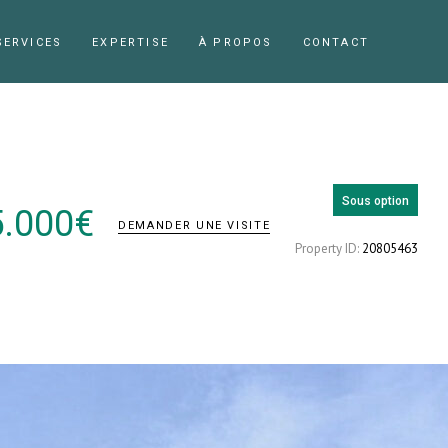
SERVICES
EXPERTISE
À PROPOS
CONTACT
Sous option
.000
€
DEMANDER UNE VISITE
Property ID:
20805463