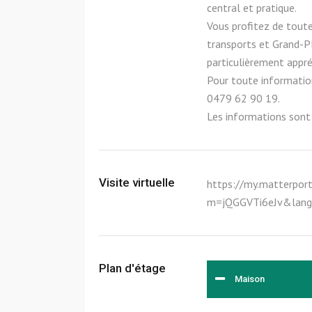
central et pratique.
Vous profitez de tout
transports et Grand-Pl
particulièrement appréc
Pour toute informatio
0479 62 90 19.
Les informations sont 
Visite virtuelle
https://my.matterpor
m=jQGGVTi6eJv&lan
Plan d'étage
Maison